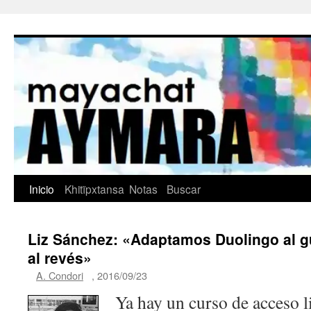
Saltar
Inicio
Khitïpxtansa
Notas
Buscar
al
Liz Sánchez: «Adaptamos Duolingo al g
contenido
al revés»
A. Condori
,
2016/09/23
Ya hay un curso de acceso l